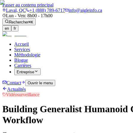
Passer au contenu principal
Laval, QC
+1 (888) 789-6717
info@aigleinfo.ca
Lun - Ven: 8h00 - 17h00
Rechercher
⌘K
en
fr
Accueil
Services
Méthodologie
Blogue
Carrières
Entreprise
Contact
Ouvrir le menu
Actualités
Vidéosurveillance
Building Generalist Humanoid 
Workflow