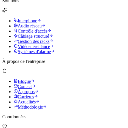
Solutions
Interphone
Audio réseau
Contrôle d'accès
Câblage structuré
Gestion des racks
Vidéosurveillance
Systèmes d'alarme
À propos de l'entreprise
Blogue
Contact
À propos
Carrières
Actualités
Méthodologie
Coordonnées